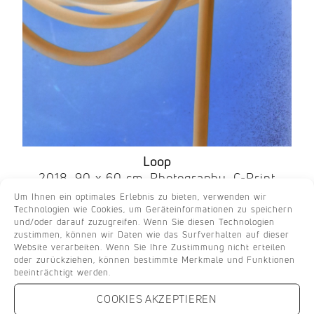
Loop
2018, 90 x 60 cm, Photography, C-Print
Um Ihnen ein optimales Erlebnis zu bieten, verwenden wir
Technologien wie Cookies, um Geräteinformationen zu speichern
und/oder darauf zuzugreifen. Wenn Sie diesen Technologien
zustimmen, können wir Daten wie das Surfverhalten auf dieser
Website verarbeiten. Wenn Sie Ihre Zustimmung nicht erteilen
oder zurückziehen, können bestimmte Merkmale und Funktionen
beeinträchtigt werden.
COOKIES AKZEPTIEREN