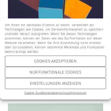
Um Ihnen ein optimales Erlebnis zu bieten, verwenden wir
Technologien wie Cookies, um Geräteinformationen zu speichern
und/oder darauf zuzugreifen. Wenn Sie diesen Technologien
zustimmen, können wir Daten wie das Surfverhalten auf dieser
Website verarbeiten. Wenn Sie Ihre Zustimmung nicht erteilen
oder zurückziehen, können bestimmte Merkmale und Funktionen
beeinträchtigt werden.
COOKIES AKZEPTIEREN
Ownbuilding (7406)
2020, 50 x 35 cm, pigments with acrylic
NUR FUNKTIONALE COOKIES
binder on cotton
EINSTELLUNGEN ANZEIGEN
Cookie-Guidelines
datenschutz
impressum