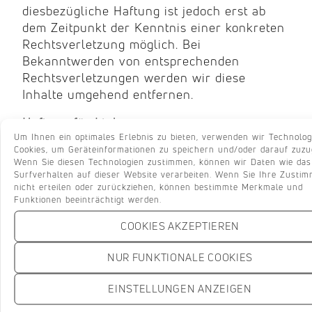
diesbezügliche Haftung ist jedoch erst ab
dem Zeitpunkt der Kenntnis einer konkreten
Rechtsverletzung möglich. Bei
Bekanntwerden von entsprechenden
Rechtsverletzungen werden wir diese
Inhalte umgehend entfernen.
Haftung für Links
Um Ihnen ein optimales Erlebnis zu bieten, verwenden wir Technolog
Unser Angebot enthält Links zu externen
Cookies, um Geräteinformationen zu speichern und/oder darauf zuzug
Webseiten Dritter, auf deren Inhalte wir
Wenn Sie diesen Technologien zustimmen, können wir Daten wie das
keinen Einfluss haben. Deshalb können wir
Surfverhalten auf dieser Website verarbeiten. Wenn Sie Ihre Zusti
nicht erteilen oder zurückziehen, können bestimmte Merkmale und
für diese fremden Inhalte auch keine
Funktionen beeinträchtigt werden.
Gewähr übernehmen. Für die Inhalte der
verlinkten Seiten ist stets der jeweilige
COOKIES AKZEPTIEREN
Anbieter oder Betreiber der Seiten
verantwortlich. Die verlinkten Seiten
NUR FUNKTIONALE COOKIES
wurden zum Zeitpunkt der Verlinkung auf
EINSTELLUNGEN ANZEIGEN
mögliche Rechtsverstöße überprüft.
Rechtswidrige Inhalte waren zum Zeitpunkt