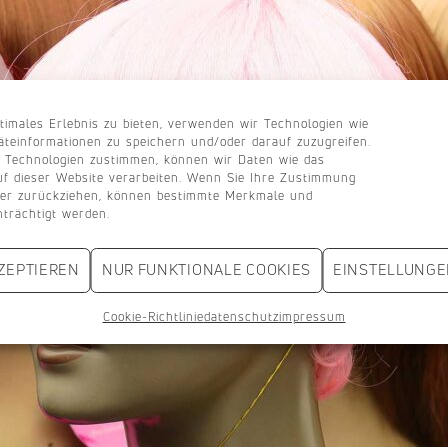
timales Erlebnis zu bieten, verwenden wir Technologien wie
äteinformationen zu speichern und/oder darauf zuzugreifen.
 Technologien zustimmen, können wir Daten wie das
uf dieser Website verarbeiten. Wenn Sie Ihre Zustimmung
oder zurückziehen, können bestimmte Merkmale und
nträchtigt werden.
ZEPTIEREN
NUR FUNKTIONALE COOKIES
EINSTELLUNGE
Cookie-Richtlinie
datenschutz
impressum