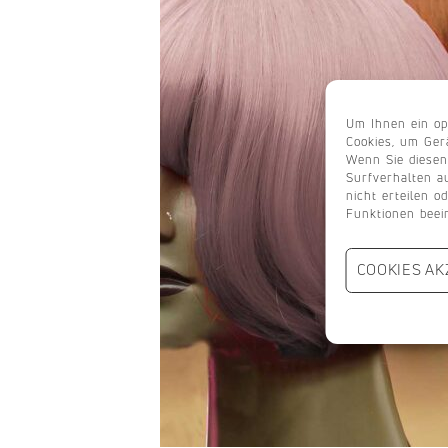
Um Ihnen ein op
Cookies, um Ger
Wenn Sie diesen
Surfverhalten a
nicht erteilen 
Funktionen beei
COOKIES AK